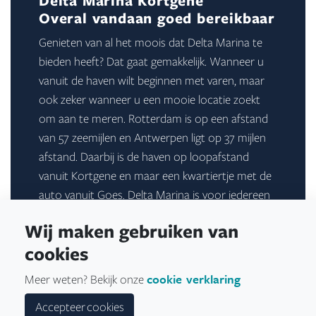
Delta Marina Kortgene
Overal vandaan goed bereikbaar
Genieten van al het moois dat Delta Marina te
bieden heeft? Dat gaat gemakkelijk. Wanneer u
vanuit de haven wilt beginnen met varen, maar
ook zeker wanneer u een mooie locatie zoekt
om aan te meren. Rotterdam is op een afstand
van 57 zeemijlen en Antwerpen ligt op 37 mijlen
afstand. Daarbij is de haven op loopafstand
vanuit Kortgene en maar een kwartiertje met de
auto vanuit Goes. Delta Marina is voor iedereen
goed bereikbaar. Zelfs met het openbaar vervoer
Wij maken gebruiken van
komt u gemakkelijk bij de haven.
cookies
cookie verklaring
Meer weten? Bekijk onze
Accepteer cookies