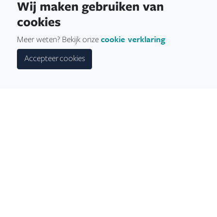
Wij maken gebruiken van
cookies
cookie verklaring
Meer weten? Bekijk onze
Accepteer cookies
Delta Marina Kortgene
Overal vandaan goed bereikbaar
Genieten van al het moois dat Delta Marina te
bieden heeft? Dat gaat gemakkelijk. Wanneer u
vanuit de haven wilt beginnen met varen, maar
ook zeker wanneer u een mooie locatie zoekt
om aan te meren. Rotterdam is op een afstand
van 57 zeemijlen en Antwerpen ligt op 37 mijlen
afstand. Daarbij is de haven op loopafstand
vanuit Kortgene en maar een kwartiertje met de
auto vanuit Goes. Delta Marina is voor iedereen