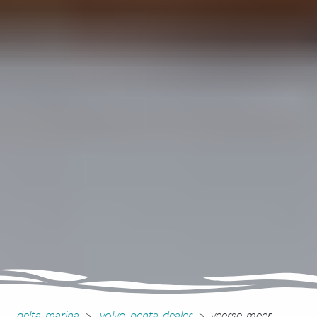
delta marina
>
volvo penta dealer
>
veerse meer