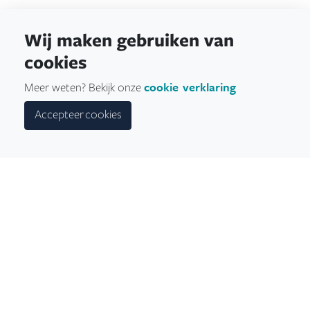
Wij maken gebruiken van
cookies
cookie verklaring
Meer weten? Bekijk onze
Accepteer cookies
Inbouw scheepsmotor bij Delta Marina,
Volvo Penta dealer in Veerse Meer
Uw Volvo Penta motor is veelal het centrale onderdeel van
uw schip, en dient zorg te dragen voor een betrouwbare en
zorgeloze voortstuwing. Volvo Penta heeft speciale
hermotoriseringskits voor D1 en D2 motoren. Dit helpt u
om een betaalbare overstap naar de nieuwste generatie
dieselmotoren mogelijk te maken.
Door het installeren van een nieuwe Volvo Penta motor bij